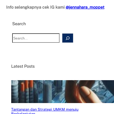
Info selengkapnya cek IG kami
@jennahara_moppet
Search
S
e
a
r
c
Latest Posts
h
Tantangan dan Strategi UMKM menuju
Berkelanjutan