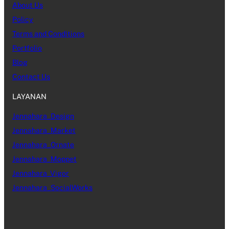
About Us
Policy
Terms and Conditions
Portfolio
Blog
Contact Us
LAYANAN
Jennahara_Design
Jennahara_Market
Jennahara_Ornate
Jennahara_Moppet
Jennahara_Vigor
Jennahara_SocialWorks