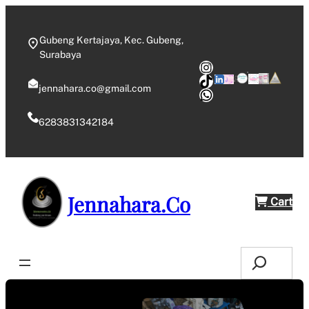
Skip
to
Gubeng Kertajaya, Kec. Gubeng,
content
Surabaya
Instagram
TikTok
jennahara.co@gmail.com
WhatsApp
6283831342184
Jennahara.Co
Cart
Search