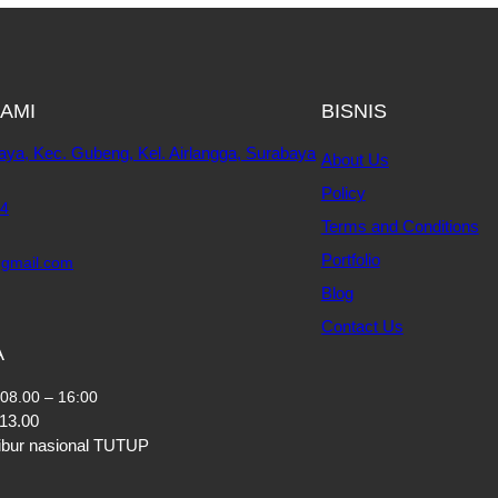
AMI
BISNIS
aya, Kec. Gubeng, Kel. Airlangga, Surabaya
About Us
Policy
4
Terms and Conditions
Portfolio
gmail.com
Blog
Contact Us
A
08.00 – 16:00
 13.00
 libur nasional TUTUP