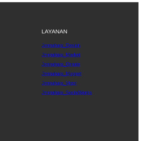
LAYANAN
Jennahara_Design
Jennahara_Market
Jennahara_Ornate
Jennahara_Moppet
Jennahara_Vigor
Jennahara_SocialWorks