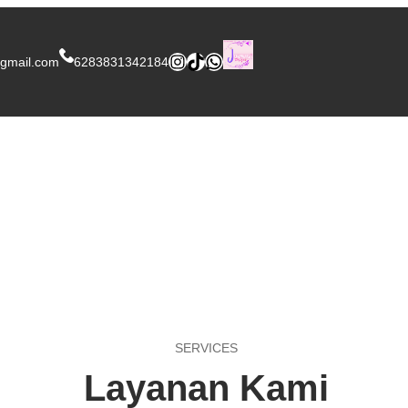
Instagram
TikTok
WhatsApp
gmail.com
6283831342184
SERVICES
Layanan Kami