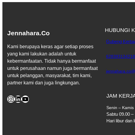
HUBUNGI K
Jennahara.co
Gubeng Kertaj
Kami berupaya keras agar setiap proses
yang kami lakukan adalah untuk
628383134218
kebermanfaatan. Tidak hanya bermanfaat
untuk perusahaan namun juga bermanfaat
jennahara.co@
untuk pelanggan, masyarakat, tim kami,
partner kami dan juga lingkungan.
JAM KERJ
Instagram
LinkedIn
YouTube
Senin – Kamis 
Sabtu 09.00 –
Hari libur dan