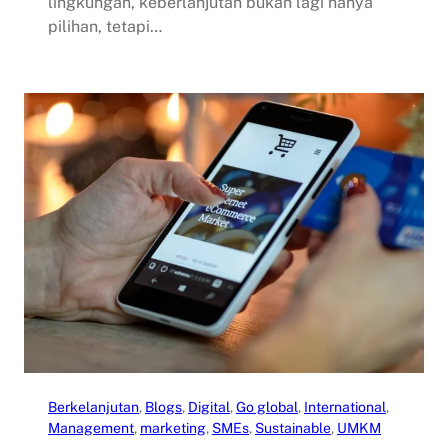
lingkungan, keberlanjutan bukan lagi hanya
pilihan, tetapi…
Berkelanjutan
, 
Blogs
, 
Digital
, 
Go global
, 
International
, 
Management
, 
marketing
, 
SMEs
, 
Sustainable
, 
UMKM