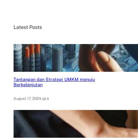
a
r
c
Latest Posts
h
Tantangan dan Strategi UMKM menuju
Berkelanjutan
August 17, 2024
.
qira