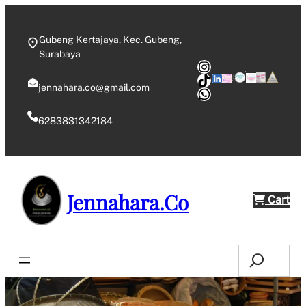
Skip
to
Gubeng Kertajaya, Kec. Gubeng,
content
Surabaya
Instagram
TikTok
jennahara.co@gmail.com
WhatsApp
6283831342184
Jennahara.Co
Cart
Search