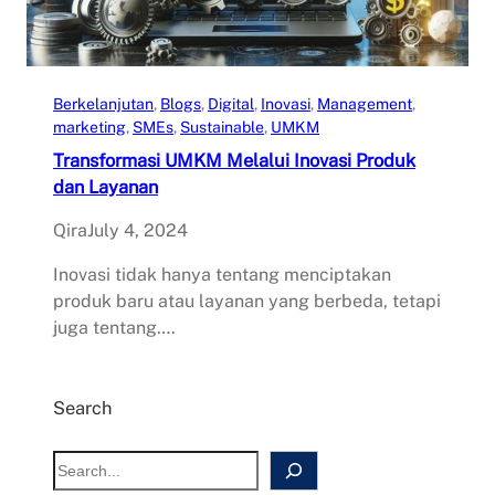
Berkelanjutan
, 
Blogs
, 
Digital
, 
Inovasi
, 
Management
, 
marketing
, 
SMEs
, 
Sustainable
, 
UMKM
Transformasi UMKM Melalui Inovasi Produk
dan Layanan
Qira
July 4, 2024
Inovasi tidak hanya tentang menciptakan
produk baru atau layanan yang berbeda, tetapi
juga tentang….
Search
S
e