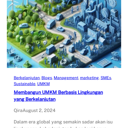
Berkelanjutan
, 
Blogs
, 
Management
, 
marketing
, 
SMEs
, 
Sustainable
, 
UMKM
Membangun UMKM Berbasis Lingkungan
yang Berkelanjutan
Qira
August 2, 2024
Dalam era global yang semakin sadar akan isu