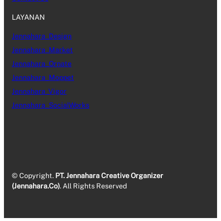
LAYANAN
Jennahara_Design
Jennahara_Market
Jennahara_Ornate
Jennahara_Moppet
Jennahara_Vigor
Jennahara_SocialWorks
© Copyright.
PT. Jennahara Creative Organizer
(Jennahara.Co)
. All Rights Reserved